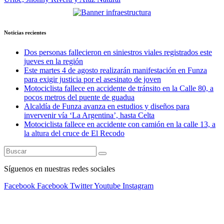
entradas
Noticias recientes
Dos personas fallecieron en siniestros viales registrados este
jueves en la región
Este martes 4 de agosto realizarán manifestación en Funza
para exigir justicia por el asesinato de joven
Motociclista fallece en accidente de tránsito en la Calle 80, a
pocos metros del puente de guadua
Alcaldía de Funza avanza en estudios y diseños para
invervenir vía ‘La Argentina’, hasta Celta
Motociclista fallece en accidente con camión en la calle 13, a
la altura del cruce de El Recodo
Síguenos en nuestras redes sociales
Facebook
Facebook
Twitter
Youtube
Instagram