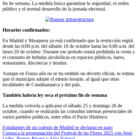
fin de semana. La medida busca garantizar la seguridad, el orden
público y el normal desarrollo de la jornada electoral.
Horarios confirmados:
En Madrid y Mosquera ya está confirmado que la restricción regirá
desde las 6:00 p.m. del sábado 18 de octubre hasta las 6:00 a.m. del
lunes 20 de octubre. Durante ese periodo estará prohibida la venta y
el consumo de bebidas alcohólicas en espacios públicos, bares,
restaurantes, discotecas y tiendas.
Aunque en Funza aún no se ha emitido un decreto oficial, se estima
que el municipio adopte el mismo horario, al igual que otras
localidades de Cundinamarca y del país.
También habría ley seca el próximo fin de semana
La medida volvería a aplicarse el sábado 25 y domingo 26 de
octubre, cuando se realizarán las consultas internas presenciales de
varios partidos políticos, entre ellos el Pacto Histórico.
Navegación
Estudiantes de un colegio de Madrid se declaran en paro
Conozca la programación del Festival de las Flores 2025 con Jessi
de
Uribe, Jhonny Rivera y Afaz Natural