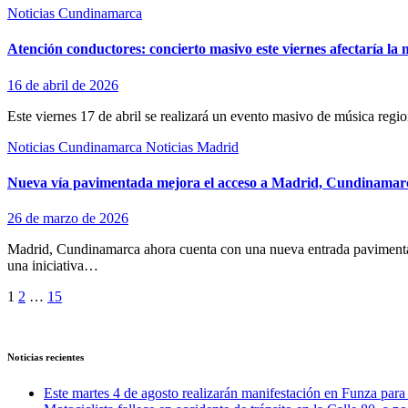
Noticias Cundinamarca
Atención conductores: concierto masivo este viernes afectaría la 
16 de abril de 2026
Este viernes 17 de abril se realizará un evento masivo de música regi
Noticias Cundinamarca
Noticias Madrid
Nueva vía pavimentada mejora el acceso a Madrid, Cundinamarc
26 de marzo de 2026
Madrid, Cundinamarca ahora cuenta con una nueva entrada pavimentada
una iniciativa…
Paginación
1
2
…
15
de
entradas
Noticias recientes
Este martes 4 de agosto realizarán manifestación en Funza para e