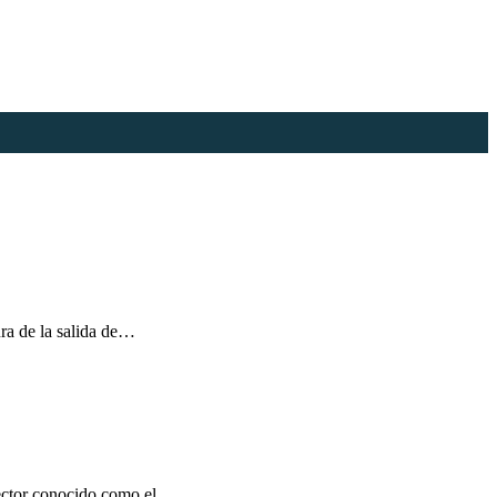
ura de la salida de…
l sector conocido como el…