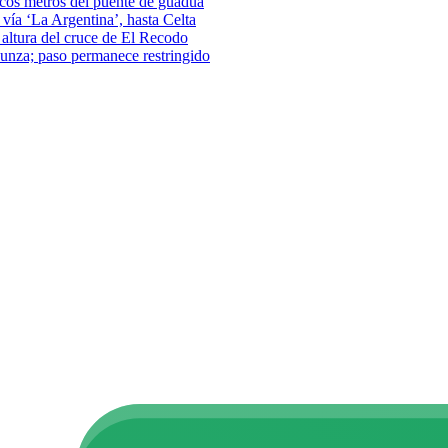
pocos metros del puente de guadua
vía ‘La Argentina’, hasta Celta
a altura del cruce de El Recodo
–Funza; paso permanece restringido