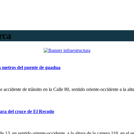
rca
cos metros del puente de guadua
e accidente de tránsito en la Calle 80, sentido oriente-occidente a la alt
ltura del cruce de El Recodo
alle 13, en sentido oriente-occidente, a la altura de la carrera 119, en e