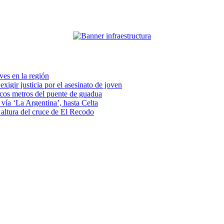
eves en la región
xigir justicia por el asesinato de joven
pocos metros del puente de guadua
vía ‘La Argentina’, hasta Celta
a altura del cruce de El Recodo