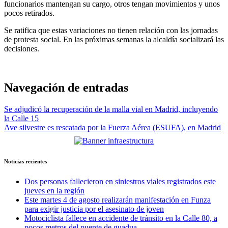
funcionarios mantengan su cargo, otros tengan movimientos y unos
pocos retirados.
Se ratifica que estas variaciones no tienen relación con las jornadas
de protesta social. En las próximas semanas la alcaldía socializará las
decisiones.
Navegación de entradas
Se adjudicó la recuperación de la malla vial en Madrid, incluyendo
la Calle 15
Ave silvestre es rescatada por la Fuerza Aérea (ESUFA), en Madrid
Noticias recientes
Dos personas fallecieron en siniestros viales registrados este
jueves en la región
Este martes 4 de agosto realizarán manifestación en Funza
para exigir justicia por el asesinato de joven
Motociclista fallece en accidente de tránsito en la Calle 80, a
pocos metros del puente de guadua