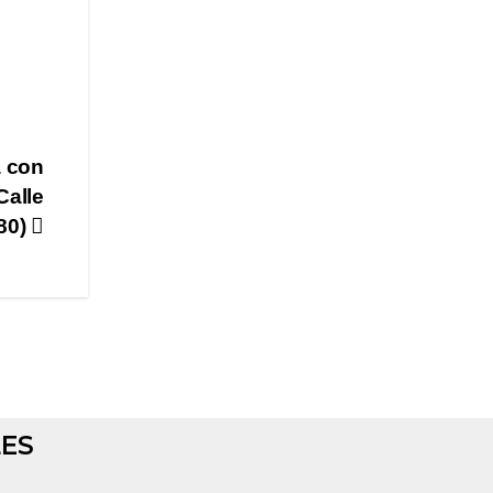
a con
Calle
80)
LES