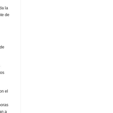
da la
nte de
 de
s
ios
on el
horas
an a