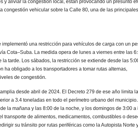
s y aliviar la congestión local, están provocando un presunto ef
a congestión vehicular sobre la Calle 80, una de las principales
se implementó una restricción para vehículos de carga con un p
 vía Cota–Suba. La medida opera de lunes a viernes entre las 6
e la tarde. Los sábados, la restricción se extiende desde las 5:0
n ha obligado a los transportadores a tomar rutas alternas,
iveles de congestión.
amplia desde abril de 2024. El Decreto 279 de ese año limita l
rior a 3.4 toneladas en todo el perímetro urbano del municipio.
0 de la mañana y las 8:00 de la noche, y los domingos de 3:00 a
 el transporte de alimentos, medicamentos, combustibles o dese
rigir su tránsito por rutas periféricas como la Autopista Norte y