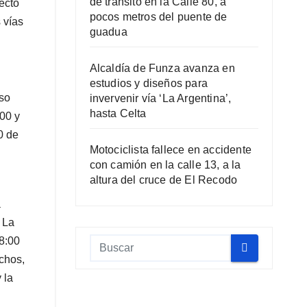
de tránsito en la Calle 80, a
ecto
pocos metros del puente de
 vías
guadua
Alcaldía de Funza avanza en
estudios y diseños para
eso
invervenir vía ‘La Argentina’,
hasta Celta
:00 y
0 de
Motociclista fallece en accidente
con camión en la calle 13, a la
altura del cruce de El Recodo
a
 La
 8:00
chos,
 la