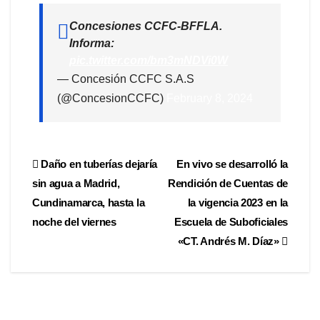
Concesiones CCFC-BFFLA.
Informa:
pic.twitter.com/bm3mNDVi0W
— Concesión CCFC S.A.S
(@ConcesionCCFC)
February 8, 2024
Daño en tuberías dejaría
En vivo se desarrolló la
sin agua a Madrid,
Rendición de Cuentas de
Cundinamarca, hasta la
la vigencia 2023 en la
noche del viernes
Escuela de Suboficiales
«CT. Andrés M. Díaz»