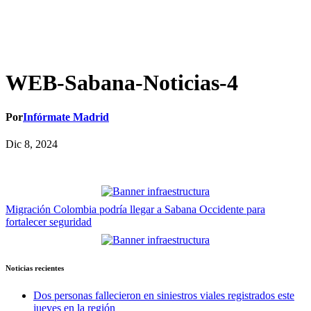
WEB-Sabana-Noticias-4
Por
Infórmate Madrid
Dic 8, 2024
Navegación
Migración Colombia podría llegar a Sabana Occidente para
fortalecer seguridad
de
entradas
Noticias recientes
Dos personas fallecieron en siniestros viales registrados este
jueves en la región