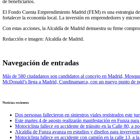
de beneficiarios.
El Fondo Cuenta Emprendimiento Madrid (FEM) es una estrategia desar
fortalecer la economía local. La inversión en emprendedores y microemp
Con estas acciones, la Alcaldía de Madrid demuestra su firme compro
Redacción e imagen: Alcaldía de Madrid.
Navegación de entradas
Más de 580 ciudadanos son candidatos al concejo en Madrid, Mosqu
McDonald’s llega a Madrid, Cundinamarca, con un nuevo punto de p
Noticias recientes
Dos personas fallecieron en siniestros viales registrados este ju
Este martes 4 de agosto realizarán manifestación en Funza para e
Motociclista fallece en accidente de tránsito en la Calle 80, a 
Alcaldía de Funza avanza en estudios y diseños para invervenir 
Motociclista fallece en accidente con camión en la calle 13, a l