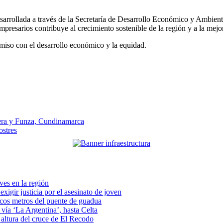
rollada a través de la Secretaría de Desarrollo Económico y Ambiente
resarios contribuye al crecimiento sostenible de la región y a la mejor
miso con el desarrollo económico y la equidad.
era y Funza, Cundinamarca
ostres
eves en la región
xigir justicia por el asesinato de joven
pocos metros del puente de guadua
vía ‘La Argentina’, hasta Celta
a altura del cruce de El Recodo