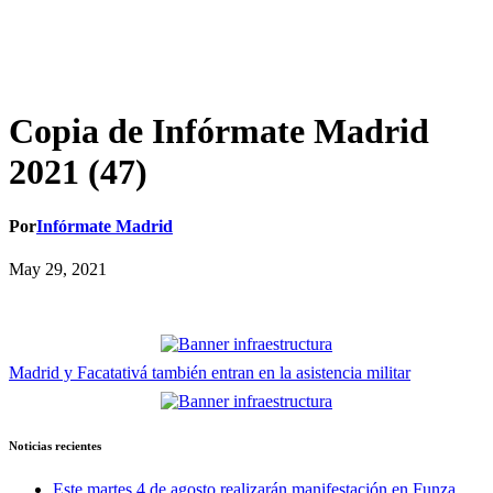
Copia de Infórmate Madrid
2021 (47)
Por
Infórmate Madrid
May 29, 2021
Navegación
Madrid y Facatativá también entran en la asistencia militar
de
entradas
Noticias recientes
Este martes 4 de agosto realizarán manifestación en Funza