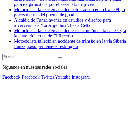
para exigir justicia por el asesinato de joven
Motociclista fallece en accidente de tránsito en la Calle 80, a
pocos metros del puente de guadua
Alcaldía de Funza avanza en estudios y diseños para
invervenir vía ‘La Argentina’, hasta Celta
Motociclista fallece en accidente con camión en la calle 13, a
la altura del cruce de El Recodo
Motociclista falleció en accidente de tránsito en la vía Siberia–
Funza; paso permanece restringido
Síguenos en nuestras redes sociales
Facebook
Facebook
Twitter
Youtube
Instagram