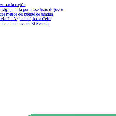
eves en la región
xigir justicia por el asesinato de joven
pocos metros del puente de guadua
vía ‘La Argentina’, hasta Celta
a altura del cruce de El Recodo