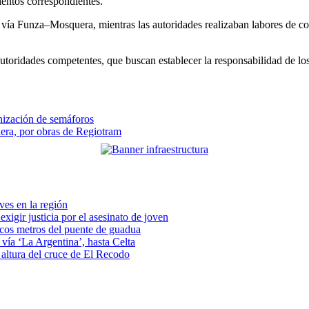
mientos correspondientes.
vía Funza–Mosquera, mientras las autoridades realizaban labores de contr
 autoridades competentes, que buscan establecer la responsabilidad de l
nización de semáforos
uera, por obras de Regiotram
eves en la región
xigir justicia por el asesinato de joven
pocos metros del puente de guadua
vía ‘La Argentina’, hasta Celta
a altura del cruce de El Recodo