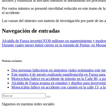
auxilios y estabilizar al afectado mientras se adelantaban los procedi
Por varios minutos se presentó movilidad reducida en este tramo de la 
el accidente.
Las causas del siniestro son materia de investigación por parte de las
Navegación de entradas
Alcaldía de Funza invertirá $330 millones en mantenimiento y moder
Durante cuatro meses habrá cierres en la rotonda de Purina, en Mosq
Noticias recientes
Dos personas fallecieron en siniestros viales registrados este ju
Este martes 4 de agosto realizarán manifestación en Funza para e
Motociclista fallece en accidente de tránsito en la Calle 80, a 
Alcaldía de Funza avanza en estudios y diseños para invervenir 
Motociclista fallece en accidente con camión en la calle 13, a l
Síguenos en nuestras redes sociales