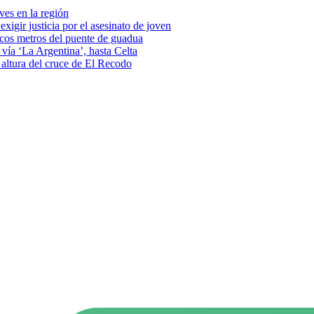
eves en la región
xigir justicia por el asesinato de joven
pocos metros del puente de guadua
vía ‘La Argentina’, hasta Celta
a altura del cruce de El Recodo