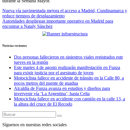
durante la Semana Mayor.
Navegación
Nueva vía pavimentada mejora el acceso a Madrid, Cundinamarca y
reduce tiempos de desplazamiento
de
Autoridades despliegan importante operativo en Madrid para
entradas
encontrar a Nataly Sánchez
Noticias recientes
Dos personas fallecieron en siniestros viales registrados este
jueves en la región
Este martes 4 de agosto realizarán manifestación en Funza
para exigir justicia por el asesinato de joven
Motociclista fallece en accidente de tránsito en la Calle 80, a
pocos metros del puente de guadua
Alcaldía de Funza avanza en estudios y diseños para
invervenir vía ‘La Argentina’, hasta Celta
Motociclista fallece en accidente con camión en la calle 13, a
la altura del cruce de El Recodo
Síguenos en nuestras redes sociales