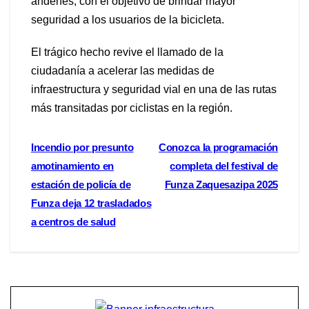
andenes, con el objetivo de brindar mayor
seguridad a los usuarios de la bicicleta.
El trágico hecho revive el llamado de la
ciudadanía a acelerar las medidas de
infraestructura y seguridad vial en una de las rutas
más transitadas por ciclistas en la región.
Navegación
Incendio por presunto
Conozca la programación
amotinamiento en
completa del festival de
de
estación de policía de
Funza Zaquesazipa 2025
entradas
Funza deja 12 trasladados
a centros de salud