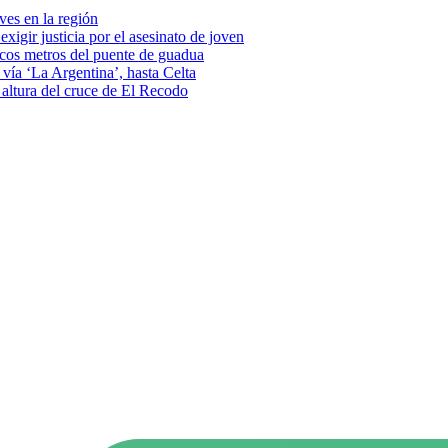
eves en la región
xigir justicia por el asesinato de joven
pocos metros del puente de guadua
vía ‘La Argentina’, hasta Celta
a altura del cruce de El Recodo