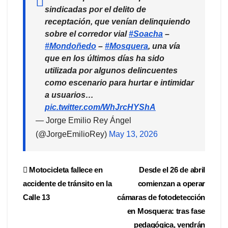
sindicadas por el delito de
receptación, que venían delinquiendo
sobre el corredor vial
#Soacha
–
#Mondoñedo
–
#Mosquera
, una vía
que en los últimos días ha sido
utilizada por algunos delincuentes
como escenario para hurtar e intimidar
a usuarios…
pic.twitter.com/WhJrcHYShA
— Jorge Emilio Rey Ángel
(@JorgeEmilioRey)
May 13, 2026
Navegación
Motocicleta fallece en
Desde el 26 de abril
accidente de tránsito en la
comienzan a operar
de
Calle 13
cámaras de fotodetección
entradas
en Mosquera: tras fase
pedagógica, vendrán