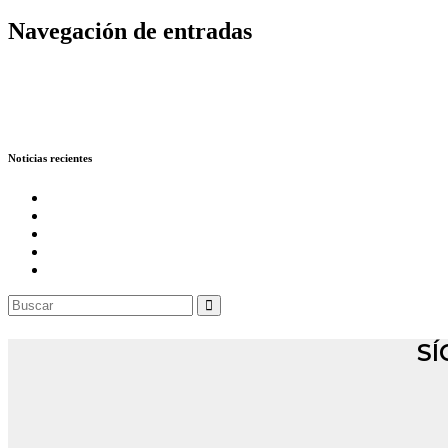
Navegación de entradas
Convocan hoy movilizaciones al frente de la Alcaldía de Madrid
Capturan a presunto abusador sexual de menor de edad en Madrid
Noticias recientes
Dos personas fallecieron en siniestros viales registrados este ju
Este martes 4 de agosto realizarán manifestación en Funza para e
Motociclista fallece en accidente de tránsito en la Calle 80, a 
Alcaldía de Funza avanza en estudios y diseños para invervenir 
Motociclista fallece en accidente con camión en la calle 13, a l
SÍ