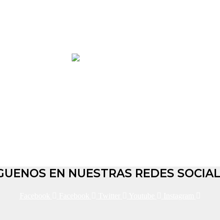
eves en la región
xigir justicia por el asesinato de joven
pocos metros del puente de guadua
vía ‘La Argentina’, hasta Celta
a altura del cruce de El Recodo
GUENOS EN NUESTRAS REDES SOCIA
Facebook
Facebook
Twitter
Youtube
Instagram