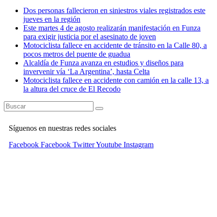
Dos personas fallecieron en siniestros viales registrados este
jueves en la región
Este martes 4 de agosto realizarán manifestación en Funza
para exigir justicia por el asesinato de joven
Motociclista fallece en accidente de tránsito en la Calle 80, a
pocos metros del puente de guadua
Alcaldía de Funza avanza en estudios y diseños para
invervenir vía ‘La Argentina’, hasta Celta
Motociclista fallece en accidente con camión en la calle 13, a
la altura del cruce de El Recodo
Síguenos en nuestras redes sociales
Facebook
Facebook
Twitter
Youtube
Instagram