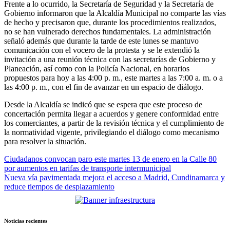
Frente a lo ocurrido, la Secretaría de Seguridad y la Secretaría de
Gobierno informaron que la Alcaldía Municipal no comparte las vías
de hecho y precisaron que, durante los procedimientos realizados,
no se han vulnerado derechos fundamentales. La administración
señaló además que durante la tarde de este lunes se mantuvo
comunicación con el vocero de la protesta y se le extendió la
invitación a una reunión técnica con las secretarías de Gobierno y
Planeación, así como con la Policía Nacional, en horarios
propuestos para hoy a las 4:00 p. m., este martes a las 7:00 a. m. o a
las 4:00 p. m., con el fin de avanzar en un espacio de diálogo.
Desde la Alcaldía se indicó que se espera que este proceso de
concertación permita llegar a acuerdos y genere conformidad entre
los comerciantes, a partir de la revisión técnica y el cumplimiento de
la normatividad vigente, privilegiando el diálogo como mecanismo
para resolver la situación.
Navegación
Ciudadanos convocan paro este martes 13 de enero en la Calle 80
por aumentos en tarifas de transporte intermunicipal
de
Nueva vía pavimentada mejora el acceso a Madrid, Cundinamarca y
entradas
reduce tiempos de desplazamiento
Noticias recientes