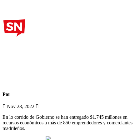
Noticias Madrid
Alcaldía de Madrid destina
$345 millones para
emprendedores y comerciantes
Por
Sabana Noticias
Nov 28, 2022
#Madrid Crece Contigo
En lo corrido de Gobierno se han entregado $1.745 millones en
recursos económicos a más de 850 emprendedores y comerciantes
madrileños.