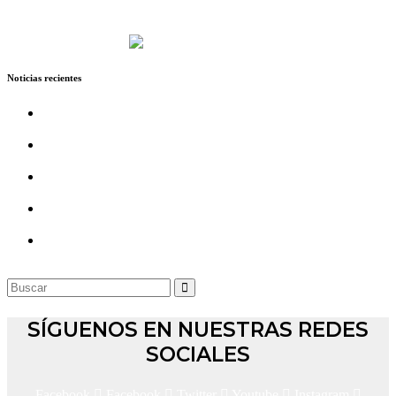
Prohíben uso y comercialización de pólvora en Madrid,
Cundinamarca
Noticias recientes
Dos personas fallecieron en siniestros viales registrados este
jueves en la región
Este martes 4 de agosto realizarán manifestación en Funza
para exigir justicia por el asesinato de joven
Motociclista fallece en accidente de tránsito en la Calle 80, a
pocos metros del puente de guadua
Alcaldía de Funza avanza en estudios y diseños para
invervenir vía ‘La Argentina’, hasta Celta
Motociclista fallece en accidente con camión en la calle 13, a
la altura del cruce de El Recodo
SÍGUENOS EN NUESTRAS REDES
SOCIALES
Facebook
Facebook
Twitter
Youtube
Instagram