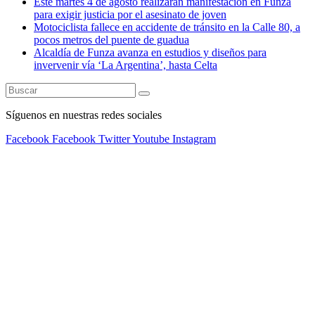
Este martes 4 de agosto realizarán manifestación en Funza
para exigir justicia por el asesinato de joven
Motociclista fallece en accidente de tránsito en la Calle 80, a
pocos metros del puente de guadua
Alcaldía de Funza avanza en estudios y diseños para
invervenir vía ‘La Argentina’, hasta Celta
Síguenos en nuestras redes sociales
Facebook
Facebook
Twitter
Youtube
Instagram