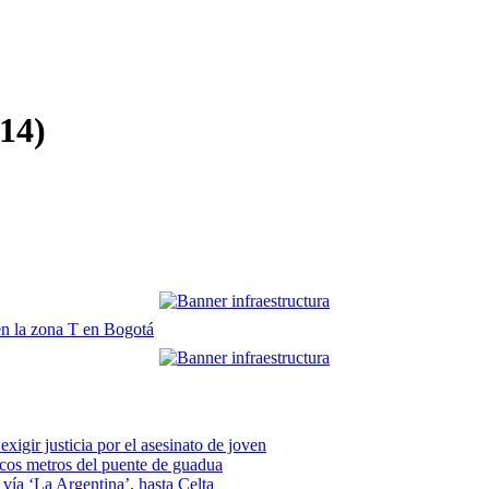
14)
en la zona T en Bogotá
xigir justicia por el asesinato de joven
pocos metros del puente de guadua
vía ‘La Argentina’, hasta Celta