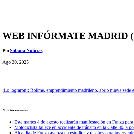
WEB INFÓRMATE MADRID (
Por
Sabana Noticias
Ago 30, 2025
Navegación
¡Lo lograron!: Rollme, emprendimiento madrileño, abrió nueva sede 
de
entradas
Noticias recientes
Este martes 4 de agosto realizarán manifestación en Funza para e
Motociclista fallece en accidente de tránsito en la Calle 80, a 
Alcaldía de Funza avanza en estudios y diseños para invervenir 