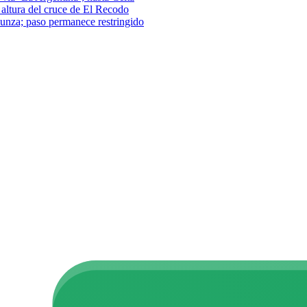
a altura del cruce de El Recodo
–Funza; paso permanece restringido