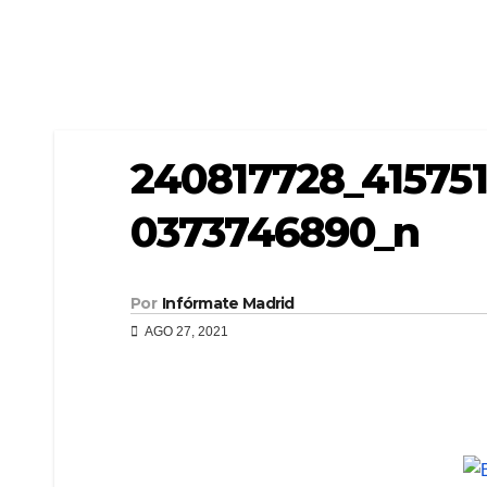
240817728_41575
0373746890_n
Por
Infórmate Madrid
AGO 27, 2021