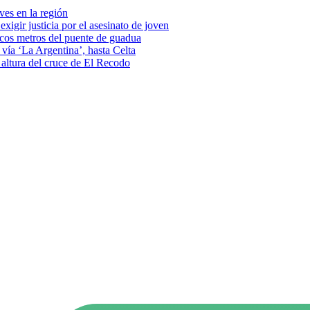
eves en la región
xigir justicia por el asesinato de joven
pocos metros del puente de guadua
vía ‘La Argentina’, hasta Celta
a altura del cruce de El Recodo