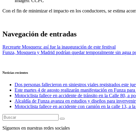
Imagen: CCFC
Con el fin de minimizar el impacto en los conductores, se estima acomp
Navegación de entradas
Recrearte Mosquera: así fue la inauguración de este festival
Funza, Mosquera y Madrid podrían quedar temporalmente sin agua po
Noticias recientes
Dos personas fallecieron en siniestros viales registrados este ju
Este martes 4 de agosto realizarán manifestación en Funza para e
Motociclista fallece en accidente de tránsito en la Calle 80, a 
Alcaldía de Funza avanza en estudios y diseños para invervenir 
Motociclista fallece en accidente con camión en la calle 13, a l
Síguenos en nuestras redes sociales