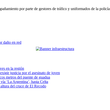
añamiento por parte de gestores de tráfico y uniformados de la policía 
r daño en red
eves en la región
xigir justicia por el asesinato de joven
pocos metros del puente de guadua
vía ‘La Argentina’, hasta Celta
a altura del cruce de El Recodo