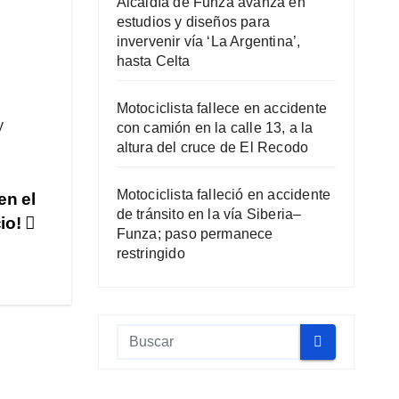
Alcaldía de Funza avanza en
estudios y diseños para
invervenir vía ‘La Argentina’,
hasta Celta
Motociclista fallece en accidente
y
con camión en la calle 13, a la
altura del cruce de El Recodo
Motociclista falleció en accidente
en el
de tránsito en la vía Siberia–
cio!
Funza; paso permanece
restringido