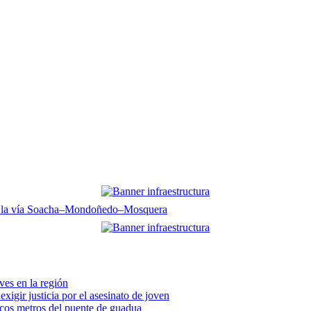
 en la vía Soacha–Mondoñedo–Mosquera
eves en la región
xigir justicia por el asesinato de joven
pocos metros del puente de guadua