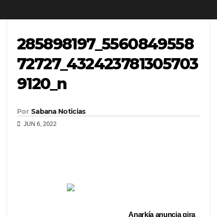
285898197_5560849558
72727_432423781305703
9120_n
Por
Sabana Noticias
JUN 6, 2022
Anarkía anuncia gira