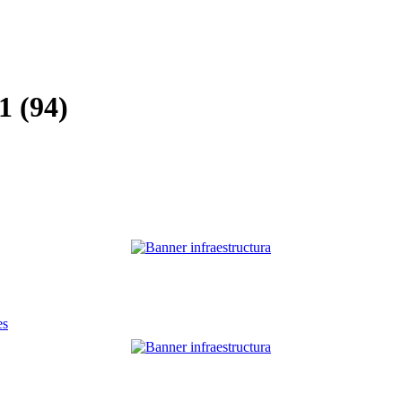
1 (94)
es