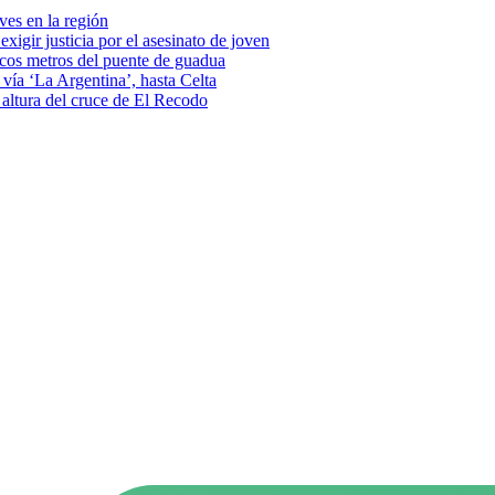
eves en la región
xigir justicia por el asesinato de joven
pocos metros del puente de guadua
vía ‘La Argentina’, hasta Celta
a altura del cruce de El Recodo