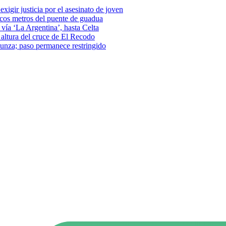
xigir justicia por el asesinato de joven
pocos metros del puente de guadua
vía ‘La Argentina’, hasta Celta
a altura del cruce de El Recodo
–Funza; paso permanece restringido